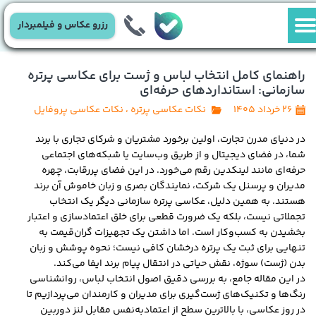
رزرو عکاس و فیلمبردار
راهنمای کامل انتخاب لباس و ژست برای عکاسی پرتره
سازمانی: استانداردهای حرفه‌ای
۲۶ خرداد ۱۴۰۵
نکات عکاسی پرتره
،
نکات عکاسی پروفایل
در دنیای مدرن تجارت، اولین برخورد مشتریان و شرکای تجاری با برند
شما، در فضای دیجیتال و از طریق وب‌سایت یا شبکه‌های اجتماعی
حرفه‌ای مانند لینکدین رقم می‌خورد. در این فضای پررقابت، چهره
مدیران و پرسنل یک شرکت، نمایندگان بصری و زبان خاموش آن برند
هستند. به همین دلیل، عکاسی پرتره سازمانی دیگر یک انتخاب
تجملاتی نیست، بلکه یک ضرورت قطعی برای خلق اعتمادسازی و اعتبار
بخشیدن به کسب‌وکار است. اما داشتن یک تجهیزات گران‌قیمت به
تنهایی برای ثبت یک پرتره درخشان کافی نیست؛ نحوه پوشش و زبان
بدن (ژست) سوژه، نقش حیاتی در انتقال پیام برند ایفا می‌کند.
در این مقاله جامع، به بررسی دقیق اصول انتخاب لباس، روانشناسی
رنگ‌ها و تکنیک‌های ژست‌گیری برای مدیران و کارمندان می‌پردازیم تا
در روز عکاسی، با بالاترین سطح از اعتمادبه‌نفس مقابل لنز دوربین