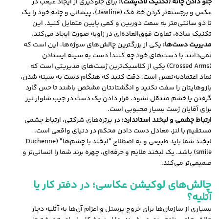
جلو دادن چانه (تکنیک لاک‌پشت):
برای جلوگیری از ایجاد غبغب در
عکس و برجسته‌تر کردن خط فک (Jawline)، پیشانی و چانه خود را یک
تا دو سانتی‌متر به سمت دوربین و کمی پایین متمایل کنید. این
تکنیک ساده، تفاوت فوق‌العاده‌ای در زاویه صورت ایجاد می‌کند.
مدیریت دست‌ها:
یکی از بزرگترین چالش‌های سوژه‌ها، این است که
نمی‌دانند با دست‌های خود چه کنند! دست به سینه ایستادن
(Crossed Arms) یکی از کلاسیک‌ترین ژست‌های مدیریتی است که
نماد اعتماد‌به‌نفس است. دقت کنید که هنگام دست به سینه شدن،
بازوهایتان را سفت نکنید و انگشتانتان مشخص باشند تا حس گارد
گرفتن یا خشم منتقل نشود. قرار دادن یک دست در جیب شلوار نیز
برای آقایان ژست بسیار محبوبی است.
ارتباط چشمی و لبخند استاندارد:
در پرتره‌های شرکتی، ارتباط چشمی
مستقیم با لنز، معادل دست دادن محکم در دنیای واقعی است.
لبخند شما باید طبیعی و به اصطلاح "لبخند با چشم‌ها" (Duchenne
smile) باشد. یک لبخند ملایم و حرفه‌ای، چهره برند شما را انسانی‌تر و
صمیمی‌تر می‌کند.
چالش‌های
لوکیشن عکاسی
؛ در دفتر کار یا
آتلیه؟
بسیاری از سازمان‌ها برای خروج پرسنل و اعزام آن‌ها به آتلیه دچار