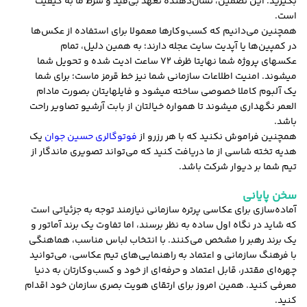
بگیرید. این تضمین، نشان‌دهنده تعهد بی‌قید و شرط ما به کیفیت
است.
همچنین می‌دانیم که کسب‌وکارها معمولا برای استفاده از عکس‌ها
در کمپین‌ها یا آپدیت سایت عجله دارند؛ به همین دلیل، تمام
عکسهای پروژه شما نهایتا ظرف 72 ساعت ادیت شده و تحویل شما
میشوند. امنیت اطلاعات سازمانی شما نیز خط قرمز ماست؛ برای شما
یک آلبوم کاملا خصوصی ساخته میشود و فایلهایتان بصورت مادام
العمر نگهداری میشوند تا همواره خیالتان از بابت آرشیو تصاویر راحت
باشد.
همچنین فراموش نکنید که با هر رزرو از
فوتوگالری حسین جوان
یک
هدیه تخته شاسی از ما دریافت کنید که می‌تواند تصویری ماندگار از
تیم شما بر دیوار شرکت باشد.
سخن پایانی
آماده‌سازی برای عکاسی پرتره سازمانی نیازمند توجه به جزئیاتی است
که شاید در نگاه اول ساده به نظر برسند، اما تفاوت یک برند آماتور و
یک برند رهبر را مشخص می‌کنند. با انتخاب لباس مناسب، هماهنگی
با فرهنگ سازمانی و اعتماد به راهنمایی‌های تیم عکاسی، می‌توانید
چهره‌ای مقتدر، قابل اعتماد و حرفه‌ای از خود و کسب‌وکارتان به دنیا
معرفی کنید. همین امروز برای ارتقای هویت بصری سازمان خود اقدام
کنید.