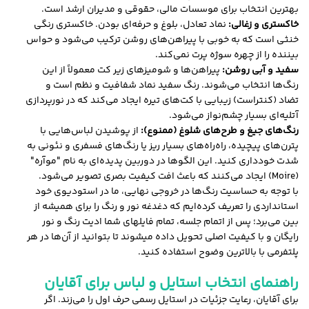
بهترین انتخاب برای موسسات مالی، حقوقی و مدیران ارشد است.
خاکستری و زغالی:
نماد تعادل، بلوغ و حرفه‌ای بودن. خاکستری رنگی
خنثی است که به خوبی با پیراهن‌های روشن ترکیب می‌شود و حواس
بیننده را از چهره سوژه پرت نمی‌کند.
سفید و آبی روشن:
پیراهن‌ها و شومیزهای زیر کت معمولاً از این
رنگ‌ها انتخاب می‌شوند. رنگ سفید نماد شفافیت و نظم است و
تضاد (کنتراست) زیبایی با کت‌های تیره ایجاد می‌کند که در نورپردازی
آتلیه‌ای بسیار چشم‌نواز می‌شود.
رنگ‌های جیغ و طرح‌های شلوغ (ممنوع):
از پوشیدن لباس‌هایی با
پترن‌های پیچیده، راه‌راه‌های بسیار ریز یا رنگ‌های فسفری و نئونی به
شدت خودداری کنید. این الگوها در دوربین پدیده‌ای به نام "موآره"
(Moire) ایجاد می‌کنند که باعث افت کیفیت بصری تصویر می‌شود.
با توجه به حساسیت رنگ‌ها در خروجی نهایی، ما در استودیوی خود
استانداردی را تعریف کرده‌ایم که دغدغه نور و رنگ را برای همیشه از
بین می‌برد؛ پس از اتمام جلسه، تمام فایلهای شما ادیت رنگ و نور
رایگان و با کیفیت اصلی تحویل داده میشوند تا بتوانید از آن‌ها در هر
پلتفرمی با بالاترین وضوح استفاده کنید.
راهنمای انتخاب استایل و لباس برای آقایان
برای آقایان، رعایت جزئیات در استایل رسمی حرف اول را می‌زند. اگر