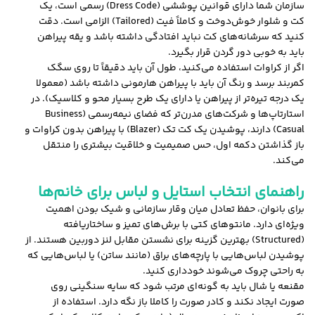
سازمان شما دارای قوانین پوششی (Dress Code) رسمی است، یک
کت و شلوار خوش‌دوخت و کاملاً فیت (Tailored) الزامی است. دقت
کنید که سرشانه‌های کت نباید افتادگی داشته باشد و یقه پیراهن
باید به خوبی دور گردن قرار بگیرد.
اگر از کراوات استفاده می‌کنید، طول آن باید دقیقاً تا روی سگک
کمربند برسد و رنگ آن باید با پیراهن هارمونی داشته باشد (معمولا
یک درجه تیره‌تر از پیراهن یا دارای یک طرح بسیار محو و کلاسیک). در
استارتاپ‌ها و شرکت‌های مدرن‌تر که فضای نیمه‌رسمی (Business
Casual) دارند، پوشیدن یک کت تک (Blazer) با پیراهن بدون کراوات و
باز گذاشتن دکمه اول، حس صمیمیت و خلاقیت بیشتری را منتقل
می‌کند.
راهنمای انتخاب استایل و لباس برای خانم‌ها
برای بانوان، حفظ تعادل میان وقار سازمانی و شیک بودن اهمیت
ویژه‌ای دارد. مانتوهای کتی با برش‌های تمیز و ساختاریافته
(Structured) بهترین گزینه برای نشستن مقابل لنز دوربین هستند. از
پوشیدن لباس‌هایی با پارچه‌های براق (مانند ساتن) یا لباس‌هایی که
به راحتی چروک می‌شوند خودداری کنید.
مقنعه یا شال باید به گونه‌ای مرتب شود که سایه سنگینی روی
صورت ایجاد نکند و کادر صورت را کاملا باز نگه دارد. استفاده از