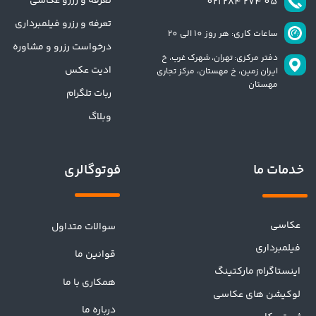
تعرفه و رزرو عکاسی
​​05 274 284 021​​​​​​​
تعرفه و رزرو فیلمبرداری
ساعات کاری: هر روز 10 الی 20
درخواست رزرو و مشاوره
دفتر مرکزی: تهران،
شهرک غرب، خ
ادیت عکس
ایران زمین، خ مهستان، مرکز تجاری
مهستان
ربات تلگرام
وبلاگ
فوتوگالری
خدمات ما
عکاسی
سوالات متداول
فیلمبرداری
قوانین ما
اینستاگرام مارکتینگ
همکاری با ما
لوکیشن های عکاسی
درباره ما