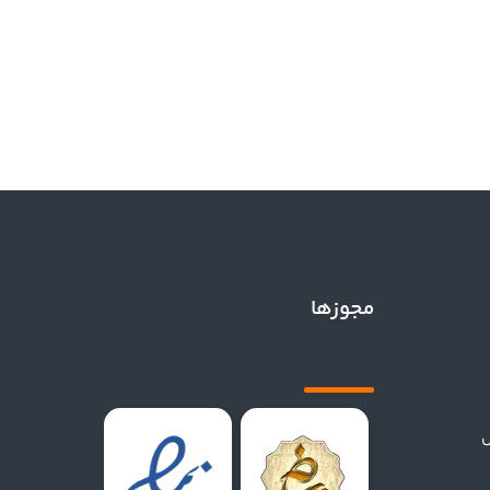
مجوزها
ل