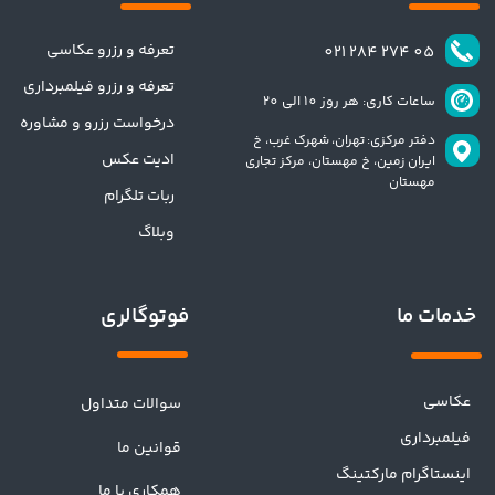
تعرفه و رزرو عکاسی
​​05 274 284 021​​​​​​​
تعرفه و رزرو فیلمبرداری
ساعات کاری: هر روز 10 الی 20
درخواست رزرو و مشاوره
دفتر مرکزی: تهران،
شهرک غرب، خ
ادیت عکس
ایران زمین، خ مهستان، مرکز تجاری
مهستان
ربات تلگرام
وبلاگ
فوتوگالری
خدمات ما
عکاسی
سوالات متداول
فیلمبرداری
قوانین ما
اینستاگرام مارکتینگ
همکاری با ما